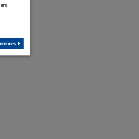
hare
erences