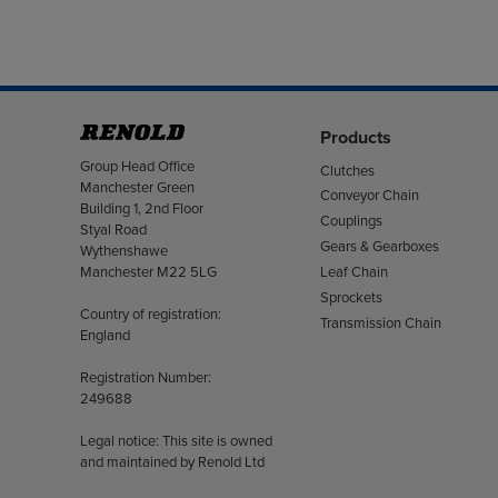
Products
Address
Group Head Office
Clutches
Manchester Green
Conveyor Chain
Building 1, 2nd Floor
Couplings
Styal Road
Gears & Gearboxes
Wythenshawe
Manchester M22 5LG
Leaf Chain
Sprockets
Country of registration:
Transmission Chain
England
Registration Number:
249688
Legal notice: This site is owned
and maintained by Renold Ltd