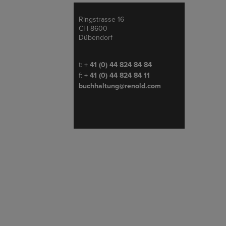
Ringstrasse 16
Address
CH-8600
Dübendorf
Telephone/Fax
t:
+ 41 (0) 44 824 84 84
f:
+ 41 (0) 44 824 84 11
buchhaltung@renold.com