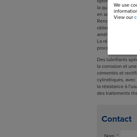
optimisé entre l'ax
We use coo
la qualité des tro
information
en adaptant exacte
View our
c
Renold a été pionn
obtenir des trous 
améliore la résistan
La résistance à la 
procédés de précon
Des lubrifiants spé
la corrosion et un
cémentés et rectif
cylindriques, avec
la résistance à l'
des traitements th
Contact
Nom