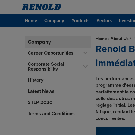
Home
Company
Products
Sectors
Investo
Home
/
About Us
/
Company
Renold B
Career Opportunities
immédia
Corporate Social
Responsibility
Les performances 
History
programme d'essais
Latest News
parfaitement le co
celle des autres 
STEP 2020
réglage initial. L
fatigue, rendant l
Terms and Conditions
concurrentes.