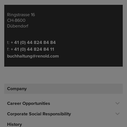
Ringstrasse 16
Address
CH-8600
Dübendorf
Telephone/Fax
t:
+ 41 (0) 44 824 84 84
f:
+ 41 (0) 44 824 84 11
buchhaltung@renold.com
Company
Career Opportunities
Corporate Social Responsibility
History