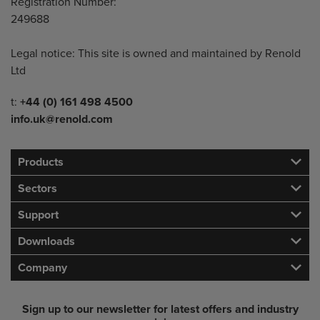
Registration Number:
249688
Legal notice: This site is owned and maintained by Renold
Ltd
Telephone/Fax
t:
+44 (0) 161 498 4500
info.uk@renold.com
Products
Sectors
Support
Downloads
Company
Sign up to our newsletter for latest offers and industry