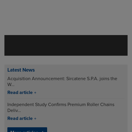
Address
Telephone/Fax
Latest News
Acquisition Announcement: Sircatene S.P.A. joins the
W…
Read article
Independent Study Confirms Premium Roller Chains
Deliv…
Read article