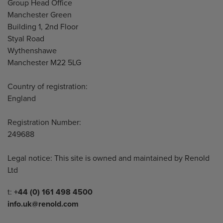
Address
Group Head Office
Manchester Green
Building 1, 2nd Floor
Styal Road
Wythenshawe
Manchester M22 5LG
Country of registration:
England
Registration Number:
249688
Legal notice: This site is owned and maintained by Renold
Ltd
Telephone/Fax
t:
+44 (0) 161 498 4500
info.uk@renold.com