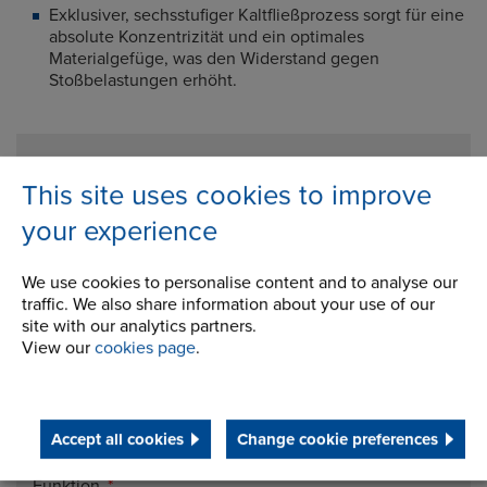
Exklusiver, sechsstufiger Kaltfließprozess sorgt für eine
absolute Konzentrizität und ein optimales
Materialgefüge, was den Widerstand gegen
Stoßbelastungen erhöht.
Kontakt
This site uses cookies to improve
your experience
Name
We use cookies to personalise content and to analyse our
traffic. We also share information about your use of our
Email
site with our analytics partners.
View our
cookies page
.
Telefon
Accept all cookies
Change cookie preferences
Funktion