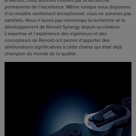
A Renold, nous sommes motivés par la recherche
permanente de l’excellence. Même lorsque nous disposons
d’un modèle réellement exceptionnel, nous ne sommes pas
satisfaits. Nous n’avons pas interrompu la recherche et le
développement de Renold Synergy depuis sa création.
L’expertise et l’expérience des ingénieurs et des
concepteurs de Renold ont permis d’apporter des
améliorations significatives à cette chaîne qui était déjà
champion du monde de la qualité.