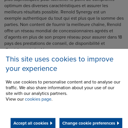
optimum des diverses caractéristiques et assurer les
meilleurs résultats possible. Renold Synergy est un
exemple authentique du tout qui est plus que la somme des
parties. Non content de fournir la meilleure chaîne, Renold
offre un réseau mondial de concessionnaires agréés et
d’agents en plus de son propre réseau pour assurer dans 18
pays des prestations de conseil, de disponibilité et
d’assistance inégalées.
This site uses cookies to improve
your experience
Contact
We use cookies to personalise content and to analyse our
traffic. We also share information about your use of our
Nom
site with our analytics partners.
View our
cookies page
.
Mail
Accept all cookies
Change cookie preferences