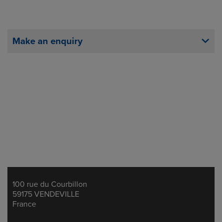
Make an enquiry
100 rue du Courbillon
Address
59175 VENDEVILLE
France