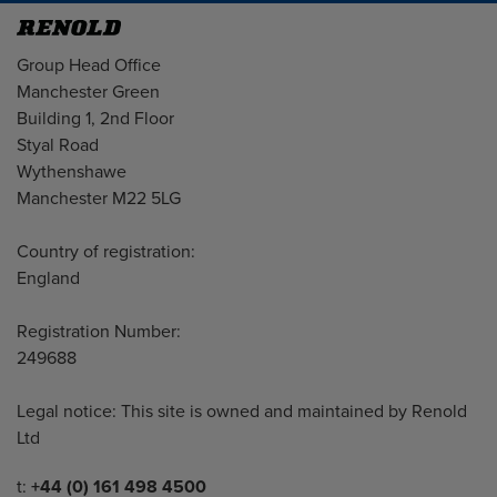
Address
Group Head Office
Manchester Green
Building 1, 2nd Floor
Styal Road
Wythenshawe
Manchester M22 5LG
Country of registration:
England
Registration Number:
249688
Legal notice: This site is owned and maintained by Renold
Ltd
Telephone/Fax
t:
+44 (0) 161 498 4500