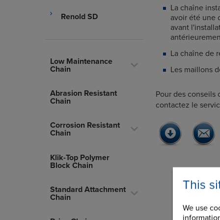
La chaîne inst
Renold SD
avoir été une
avant l'install
antérieureme
La chaîne de 
Low Maintenance
Chain
Les maillons d
Abrasion Resistant
Pour des conseils c
Chain
contactez le servi
Corrosion Resistant
Chain
Klik-Top Polymer
Block Chain
This s
Standard Attachment
Chain
We use coo
information