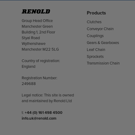
Products
Address
Group Head Office
Clutches
Manchester Green
Conveyor Chain
Building 1, 2nd Floor
Couplings
Styal Road
Gears & Gearboxes
Wythenshawe
Manchester M22 5LG
Leaf Chain
Sprockets
Country of registration:
Transmission Chain
England
Registration Number:
249688
Legal notice: This site is owned
and maintained by Renold Ltd
Telephone/Fax
t:
+44 (0) 161 498 4500
info.uk@renold.com