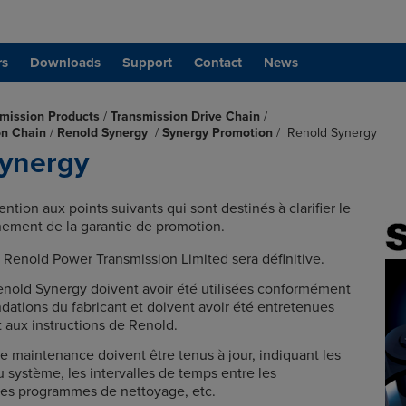
rs
Downloads
Support
Contact
News
mission Products
/
Transmission Drive Chain
/
on Chain
/
Renold Synergy
/
Synergy Promotion
/
Renold Synergy
ynergy
ntion aux points suivants qui sont destinés à clarifier le
ement de la garantie de promotion.
 Renold Power Transmission Limited sera définitive.
enold Synergy doivent avoir été utilisées conformément
ations du fabricant et doivent avoir été entretenues
aux instructions de Renold.
e maintenance doivent être tenus à jour, indiquant les
u système, les intervalles de temps entre les
, les programmes de nettoyage, etc.