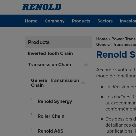
Home
Company
Products
Sectors
Investo
Home
/
Power Trans
Products
General Transmissi
Renold S
Inverted Tooth Chain
Transmission Chain
Accordez votre atte
mode de fonctionn
General Transmission
Chain
La décision de
Les chaînes R
Renold Synergy
aux recommand
conformément 
Roller Chain
Des dossiers d
défaillances d
lubrifications
Renold A&S