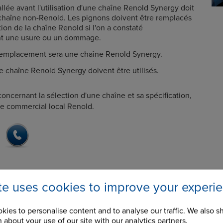
allée avant l'utilisation d'une chaîne Renold Synergy doit
 chaîne non-Renold. Les pignons doivent être remplacés
ation de la chaîne Renold si l'on a constaté
nt une usure ou un dommage.
remplacement sera une chaîne Renold Synergy.
e chaîne Renold Synergy doivent être utilisés.
oncernant la sélection d'une chaîne et sa spécification,
ce commercial local Renold.
ite uses cookies to improve your experi
kies to personalise content and to analyse our traffic. We also s
 about your use of our site with our analytics partners.