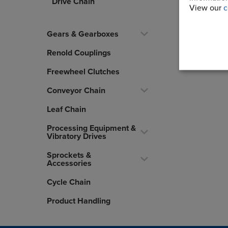
Drive Chain
View our
c
Gears & Gearboxes
Renold Couplings
Freewheel Clutches
Conveyor Chain
Leaf Chain
Processing Equipment &
Vibratory Drives
Sprockets &
Accessories
Cycle Chain
Product Handling