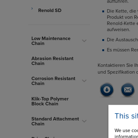
aufführen.
Renold SD
Die Kette, die
Produkt von R
Renold-Kette 
aufweisen.
Low Maintenance
Die Austausch
Chain
Es müssen Ren
Abrasion Resistant
Chain
Kontaktieren Sie I
und Spezifikation d
Corrosion Resistant
Chain
Klik-Top Polymer
Block Chain
This s
Standard Attachment
Chain
We use coo
information