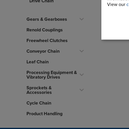
Drive Chain
View our
c
Gears & Gearboxes
Renold Couplings
Freewheel Clutches
Conveyor Chain
Leaf Chain
Processing Equipment &
Vibratory Drives
Sprockets &
Accessories
Cycle Chain
Product Handling