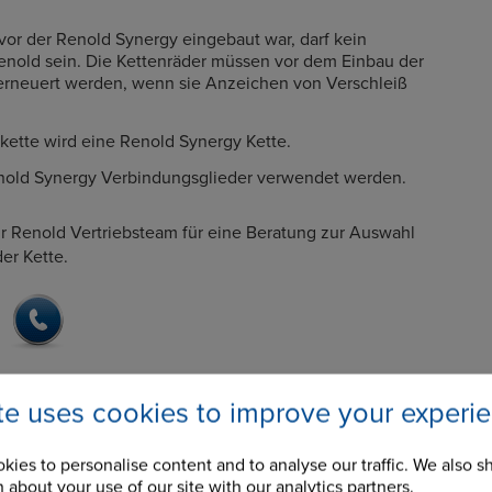
 vor der Renold Synergy eingebaut war, darf kein
enold sein. Die Kettenräder müssen vor dem Einbau der
erneuert werden, wenn sie Anzeichen von Verschleiß
kette wird eine Renold Synergy Kette.
old Synergy Verbindungsglieder verwendet werden.
hr Renold Vertriebsteam für eine Beratung zur Auswahl
er Kette.
ite uses cookies to improve your experi
kies to personalise content and to analyse our traffic. We also s
 about your use of our site with our analytics partners.