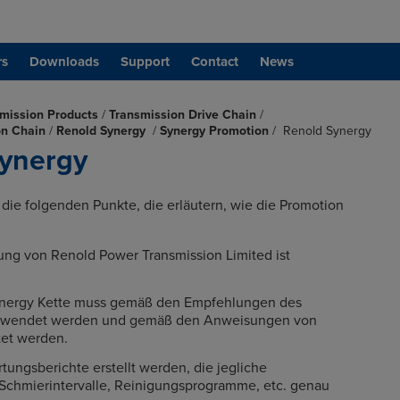
rs
Downloads
Support
Contact
News
mission Products
/
Transmission Drive Chain
/
on Chain
/
Renold Synergy
/
Synergy Promotion
/
Renold Synergy
ynergy
 die folgenden Punkte, die erläutern, wie die Promotion
ung von Renold Power Transmission Limited ist
ynergy Kette muss gemäß den Empfehlungen des
verwendet werden und gemäß den Anweisungen von
et werden.
ungsberichte erstellt werden, die jegliche
 Schmierintervalle, Reinigungsprogramme, etc. genau