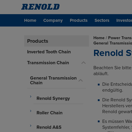
Home
Company
Products
Sectors
Investo
Home
/
Power Trans
Products
General Transmissi
Renold S
Inverted Tooth Chain
Transmission Chain
Beachten Sie bitte
abläuft.
General Transmission
Chain
Die Entscheid
endgültig.
Renold Synergy
Die Renold S
Herstellers 
Renold gewart
Roller Chain
Es müssen Wart
Systemfehler,
Renold A&S