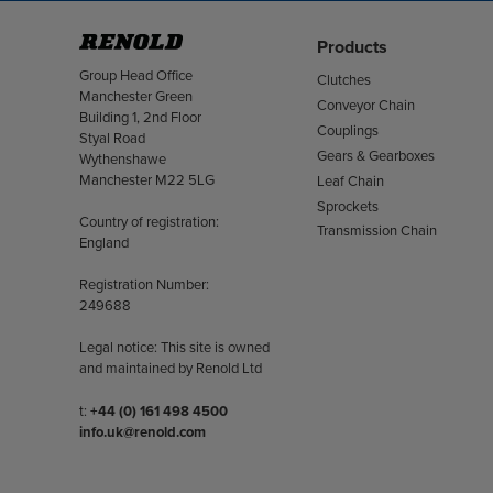
Products
Address
Group Head Office
Clutches
Manchester Green
Conveyor Chain
Building 1, 2nd Floor
Couplings
Styal Road
Gears & Gearboxes
Wythenshawe
Manchester M22 5LG
Leaf Chain
Sprockets
Country of registration:
Transmission Chain
England
Registration Number:
249688
Legal notice: This site is owned
and maintained by Renold Ltd
Telephone/Fax
t:
+44 (0) 161 498 4500
info.uk@renold.com